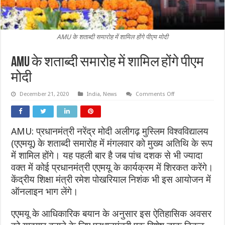
AMU के शताब्दी समारोह में शामिल होंगे पीएम मोदी
AMU के शताब्दी समारोह में शामिल होंगे पीएम
मोदी
on
December 21, 2020
India
,
News
Comments Off
AMU
के
शताब्दी
समारोह
में
AMU: प्रधानमंत्री नरेंद्र मोदी अलीगढ़ मुस्लिम विश्‍वविद्यालय
शामिल
होंगे
(एएमयू) के शताब्‍दी समारोह में मंगलवार को मुख्‍य अतिथि के रूप
पीएम
मोदी
में शामिल होंगे। यह पहली बार है जब पांच दशक से भी ज्यादा
वक्त में कोई प्रधानमंत्री एएमयू के कार्यक्रम में शिरकत करेंगे।
केंद्रीय शिक्षा मंत्री रमेश पोखरियाल निशंक भी इस आयोजन में
ऑनलाइन भाग लेंगे।
एएमयू के आधिकारिक बयान के अनुसार इस ऐतिहासिक अवसर