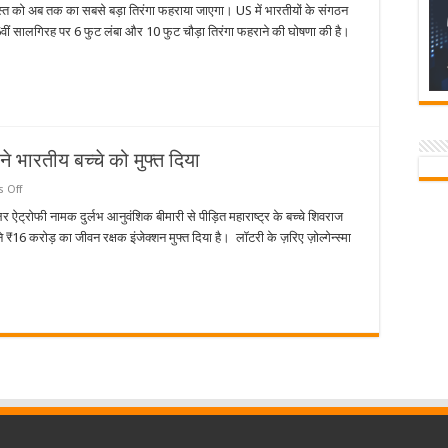
स्टेट
स्त को अब तक का सबसे बड़ा तिरंगा फहराया जाएगा। US में भारतीयों के संगठन
बिल्डिंग
 सालगिरह पर 6 फुट लंबा और 10 फुट चौड़ा तिरंगा फहराने की घोषणा की है।
पर
भी
जगमगाएगा
भारतीय
झंडा
 भारतीय बच्चे को मुफ्त दिया
on
 Off
16
करोड़
लर ऐट्रोफी नामक दुर्लभ आनुवंशिक बीमारी से पीड़ित महाराष्ट्र के बच्चे शिवराज
का
 ₹16 करोड़ का जीवन रक्षक इंजेक्शन मुफ्त दिया है। लॉटरी के ज़रिए ज़ोल्गेन्स्मा
इंजेक्शन
US
की
कंपनी
ने
भारतीय
बच्चे
को
मुफ्त
दिया