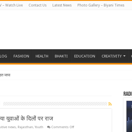
V – Watch Live
Contact Us
Latest News
Photo Gallery – Biyani Times
BLOG
FASHION
HEALTH
BHAKTI
EDUCATION
CREATIVITY
तहत जापान रवाना
Radi
m
िया युवाओं के दिलों पर राज
on
itive news
,
Rajasthan
,
Youth
Comments Off
प्रत्यूष