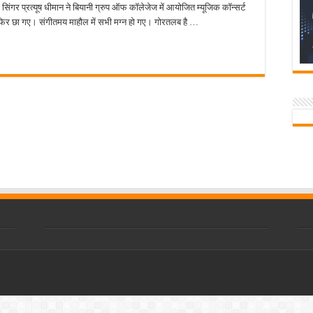
धीमान
ुए सिंगर प्रत्यूष धीमान ने बियानी ग्रुप ऑफ कॉलेजेज में आयोजित म्यूजिक कॉन्सर्ट
पहुंचे
बार फिर छा गए। संगीतमय माहौल में सभी मग्न हो गए। गोरतलब है …
बियानी
कॉलेज
किया
युवाओं
के
दिलों
पर
राज