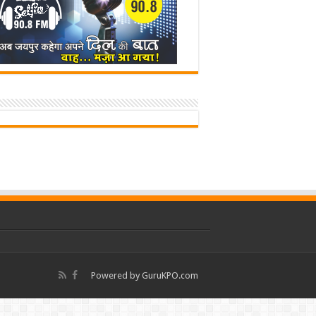
Powered by
GuruKPO.com