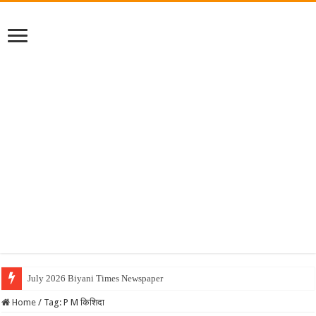
July 2026 Biyani Times Newspaper
Home
/
Tag:
P M किशिदा