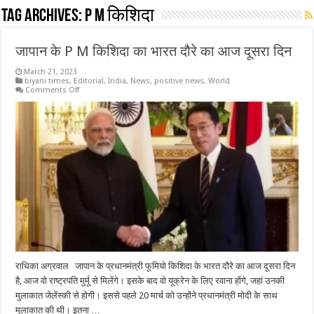
Tag Archives:
P M किशिदा
जापान के P M किशिदा का भारत दौरे का आज दूसरा दिन
March 21, 2023
biyani times
,
Editorial
,
India
,
News
,
positive news
,
World
on
Comments Off
जापान
के
P
M
किशिदा
का
भारत
दौरे
का
आज
दूसरा
दिन
राधिका अग्रवाल जापान के प्रधानमंत्री फूमियो किशिदा के भारत दौरे का आज दूसरा दिन
है, आज वो राष्ट्रपति मुर्मू से मिलेंगे। इसके बाद वो यूक्रेन के लिए रवाना होंगे, जहां उनकी
मुलाकात जेलेंस्की से होगी। इससे पहले 20 मार्च को उन्होंने प्रधानमंत्री मोदी के साथ
मुलाकात की थी। इतना …