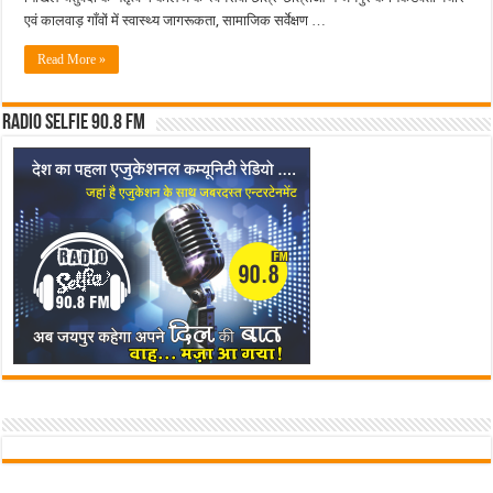
मैनेजमेंट
एवं कालवाड़ गाँवों में स्वास्थ्य जागरूकता, सामाजिक सर्वेक्षण …
के
छात्रों
ने
Read More »
ग्रामीण
भारत
को
बनाया
Radio Selfie 90.8 FM
स्वस्थ
और
जागरूक