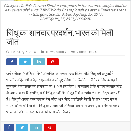
Glasgow : India's Pusarla Sindhu competes in the women singles final on
day seven of the 2017 BWF World Championships at the Emirates Arena
in Glasgow, Scotland, Sunday Aug. 27, 2017.
AP/PTI(AP8_27_2017_000248B)
सिंधू का शानदार प्रदर्शन, भारत को मिली
जीत
on
February 7, 2018
News
,
Sports
Comments Off
सिंधू
का
शानदार
प्रदर्शन,
भारत
एलोर सेटार (मलेशिया) रियो ओलंपिक की रजत पदक विजेता पीवी सिंधु की अगुवाई में
को
मिली
भारतीय महिलाओं ने बेहतर प्रदर्शन करते हुए एशिया टीम बैडमिंटन चैंमिपयनशिप के पहले
जीत
मुकाबले में मंगलवार को हांगकांग को ३-२ से हरा दिया। गौरतलब है कि सायना नेहवाल चोट
के कारण बाहर हैं, इसलिए पीवी सिंधु उनकी गैर मौजूदगी में भारतीय टीम का नेतृत्व कर रहीं
हैं। सिंधु ने अपना पहला एकल मैच जीता और फिर एन सिकी रेड्डी के साथ दूसरे मैच में
भारत को जीत दिला दी। सिंधू के अलावा जी रूत्विका शिवानी ने अपना एकल मैच जीतकर
भारत को हांगकांग पर 3-2 के अंतर से जीत दिलाई।