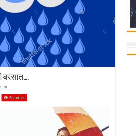
ी बरसात….
on
 Off
सुखद
खबर
Pinterest
अबकी
बार
अच्छी
बरसात….