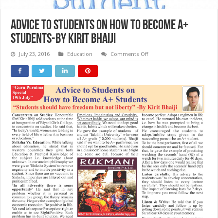
Advice to students on How to Become A+
Students-By Kirit Bhaiji
on
July 23, 2016
Education
Comments Off
Advice
to
students
on
How
to
Become
A+
Students-
By
Kirit
Bhaiji